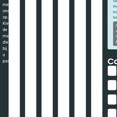
Baskapel, dé vergunningsvrije
dakkapel Zwaag Noord-Holland
Projectomschrijving: – Type: DUO GGU UKO8– Binnenmaat:
283cm– Buitenmaat: 309cm– Vergunningsvrij gemonteerd aan
de voorzijde Deze BASkapel is gemonteerd in Zwaag Noord-
Holland en voldoet aan
LEES VERDER »