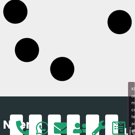
Dakkapel Lisse Zuid-Holland
Projectomschrijving: afmeting: 3140 x 1750mm
Bovengenoemde dakkapel van Pronk Dakkapellen is geplaatst in
Lisse te Zuid-Holland. De dakkapel heeft een breedte van
3140mm en is
LEES VERDER »