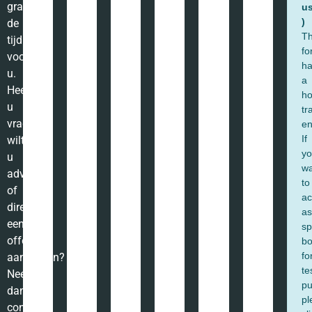
Dakkapel hoge uitvoering tot de
dakgoot Hoogwoud Noord-
Holland
Projectomschrijving: afmeting: 5600 x 2450 mm
Bovengenoemde dakkapel van Pronk Dakkapellen is geplaatst in
Hoogwoud te Noord-Holland. De dakkapel heeft een breedte van
5600mm en
LEES VERDER »