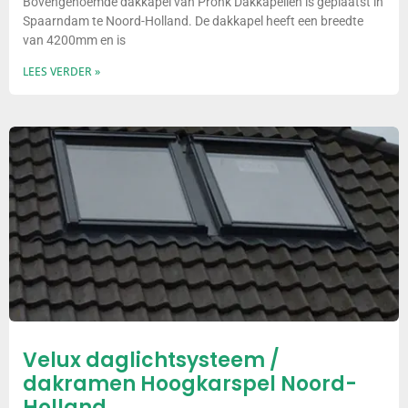
Bovengenoemde dakkapel van Pronk Dakkapellen is geplaatst in
Spaarndam te Noord-Holland. De dakkapel heeft een breedte
van 4200mm en is
LEES VERDER »
Velux daglichtsysteem /
dakramen Hoogkarspel Noord-
Holland