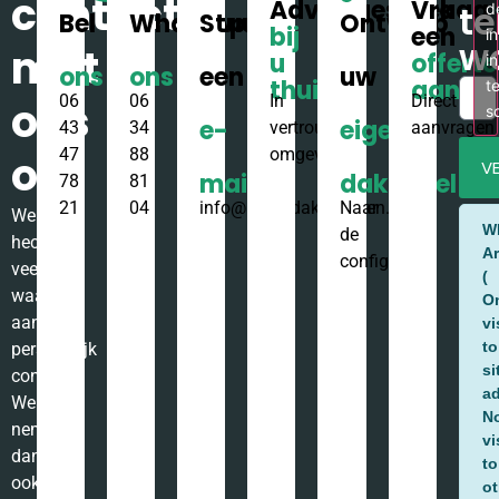
Dakkapel renovatie Bergen
Noord-Holland
Projectomschrijving: afmeting: 4500 x 1500mm
Bovengenoemde dakkapel van Pronk Dakkapellen is een
renovatieklus in Bergen te Noord-Holland. De dakkapel heeft een
breedte van 4500mm en
LEES VERDER »