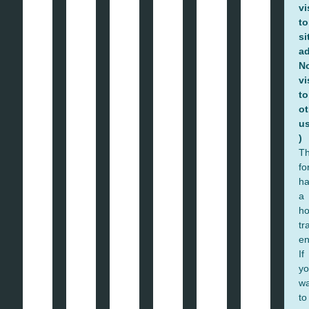
Baskapel, de vergunningsvrije
dakkapel Diemen Noord-Holland
Projectomschrijving: – Type: DUO GGU UKO8– Binnenmaat:
283cm– Buitenmaat: 309cm– Vergunningsvrij gemonteerd aan
de voorzijde Deze BASkapel is gemonteerd in Diemen Noord-
Holland en voldoet aan