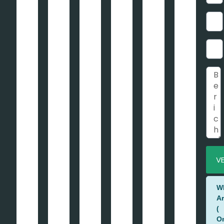
Baskapel, de vergunningsvrije
dakkapel Assendelft Noord-
Holland
Projectomschrijving: – Type: TRIO GGU SKO8, 2x en 1x GPU
PK08– Binnenmaat: 343cm– Buitenmaat: 370cm–
Vergunningsvrij gemonteerd aan de voorzijde Deze BASkapel is
gemonteerd in
LEES VERDER »