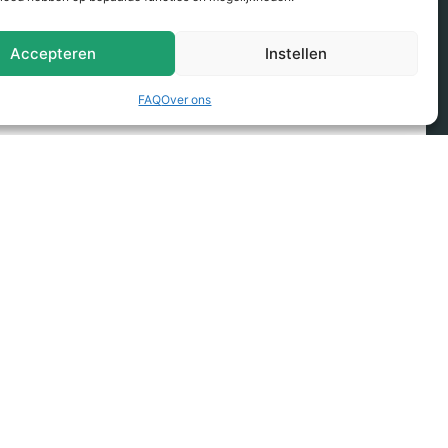
 garanties
Accepteren
Instellen
re offerte!
FAQ
Over ons