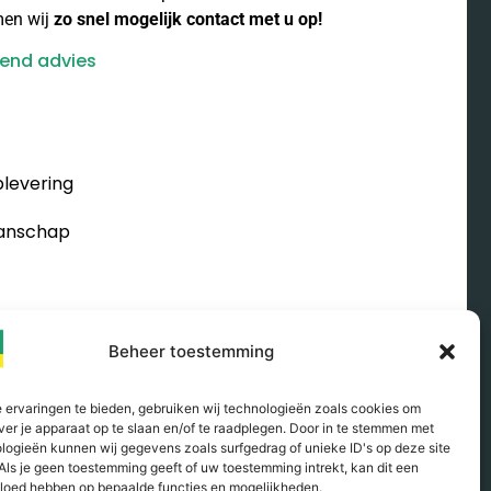
men wij
zo snel mogelijk contact met u op!
rend advies
plevering
manschap
in dakkapellen
Beheer toestemming
ifieke wensen
 ervaringen te bieden, gebruiken wij technologieën zoals cookies om
 bouwvergunning
ver je apparaat op te slaan en/of te raadplegen. Door in te stemmen met
logieën kunnen wij gegevens zoals surfgedrag of unieke ID's op deze site
Als je geen toestemming geeft of uw toestemming intrekt, kan dit een
m.v. hijskraan
vloed hebben op bepaalde functies en mogelijkheden.