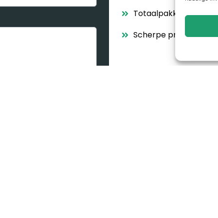
Totaalpakket met alle
Scherpe prijzen, helde
to other users. )
am bot for testing purposes,