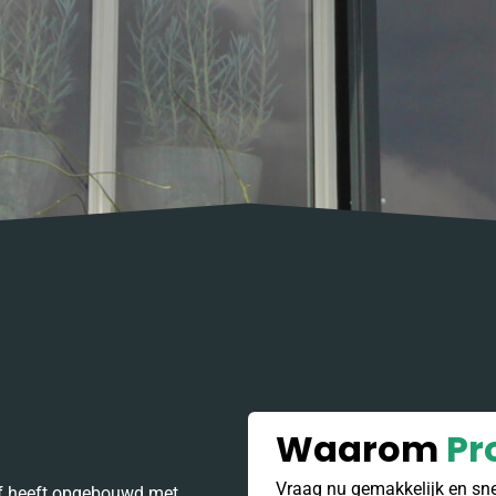
Waarom
Pr
Vraag nu gemakkelijk en snel
elf heeft opgebouwd met