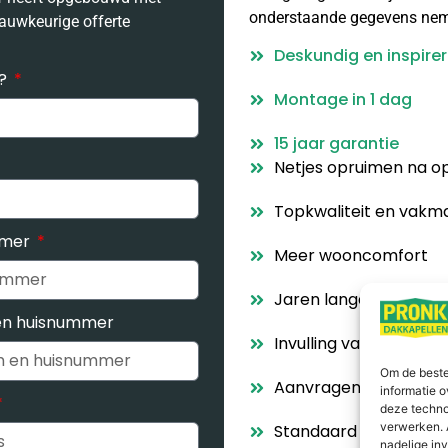
onderstaande gegevens ne
auwkeurige offerte
Deskundig en inspire
t?
Montage in 1 dag
15 jaar garantie
Netjes opruimen na o
Topkwaliteit en vak
mmer
Meer wooncomfort
Jaren lange ervaring 
en huisnummer
Invulling van uw spec
Om de beste
Aanvragen eventuele
informatie o
deze techno
verwerken. 
Standaard montage d.
nadelige in