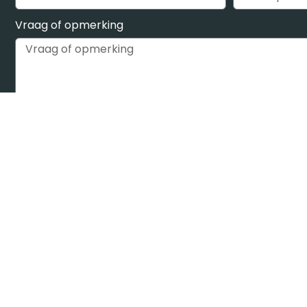
Vraag of opmerking
FORMULIER VERZENDEN
Alternative:
WP Armour ( Only visible to site administrators. Not visible 
This form has a honeypot trap enabled. If you want to act as sp
please click the button below.
Act as Spam Bot