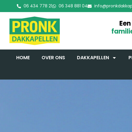
06 434 778 21
06 348 881 04
info@pronkdakkape
Een
famili
HOME
OVER ONS
DAKKAPELLEN
P