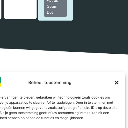
Act as
Spam
Bot
Contact
Beheer toestemming
De Veken 207 C01
1716 KJ Opmeer
(bezoek op afspraak)
 ervaringen te bieden, gebruiken wij technologieën zoals cookies om
ver je apparaat op te slaan en/of te raadplegen. Door in te stemmen met
06 434 778 21
logieën kunnen wij gegevens zoals surfgedrag of unieke ID's op deze site
Als je geen toestemming geeft of uw toestemming intrekt, kan dit een
06 348 881 04
vloed hebben op bepaalde functies en mogelijkheden.
info@pronkdakkapellen.nl