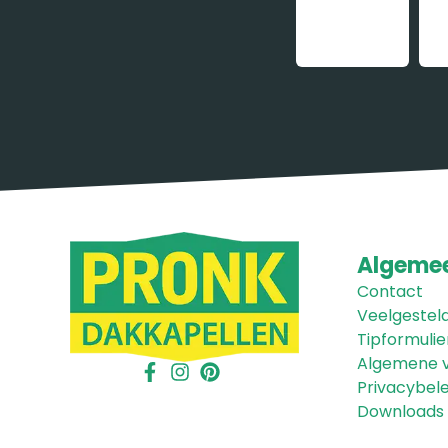
Algeme
Contact
Veelgestel
Tipformulie
Algemene 
Privacybele
Downloads