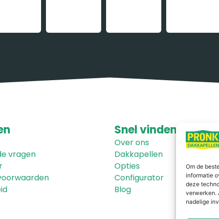
en
Snel
vinden
Over ons
de vragen
Dakkapellen
r
Opties
Om de beste
informatie o
voorwaarden
Configurator
deze techno
id
Blog
verwerken. 
nadelige in