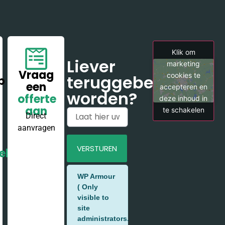
Klik om
Liever
marketing
Vraag
cookies te
teruggebeld
p
een
accepteren en
worden?
offerte
deze inhoud in
aan
te schakelen
Direct
aanvragen
VERSTUREN
el
Alternative:
WP Armour
( Only
visible to
site
administrators.