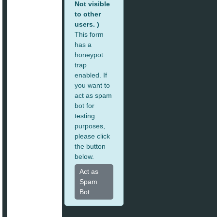
Not visible
to other
users. )
This form
has a
honeypot
trap
enabled. If
you want to
act as spam
bot for
testing
purposes,
please click
the button
below.
Act as
Spam
Bot