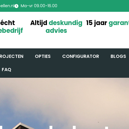
llen.nl
Ma-vr 09.00-16.00
 écht
Altijd
deskundig
15 jaar
garan
ebedrijf
advies
ROJECTEN
OPTIES
CONFIGURATOR
BLOGS
FAQ