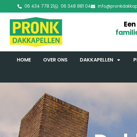
06 434 778 21
06 348 881 04
info@pronkdakkape
Een
famili
HOME
OVER ONS
DAKKAPELLEN
P