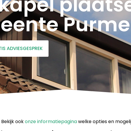
kapel plaatse
eente Purme
TIS ADVIESGESPREK
 Bekijk ook
onze informatiepagina
welke opties en mogeli