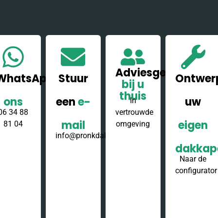
Adviesgesprek
WhatsApp
Stuur
Ontwer
bij u
thuis
ons
een
e-
uw
In
06 34 88
vertrouwde
mail
eigen
81 04
omgeving
info@pronkdakkapellen.nl
dakkap
Naar de
configurator