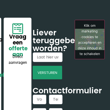
Klik om
Liever
marketing
Vraag
cookies te
teruggebeld
p
een
accepteren en
worden?
offerte
deze inhoud in
aan
te schakelen
Direct
aanvragen
VERSTUREN
el
Alternative:
Contactformulier