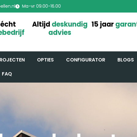
llen.nl
Ma-vr 09.00-16.00
 écht
Altijd
deskundig
15 jaar
garan
ebedrijf
advies
ROJECTEN
OPTIES
CONFIGURATOR
BLOGS
FAQ