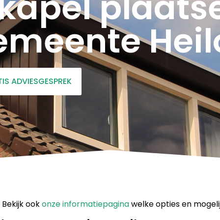
kapel plaatse
emeente Heil
TIS ADVIESGESPREK
 Bekijk ook
onze informatiepagina
welke opties en mogeli