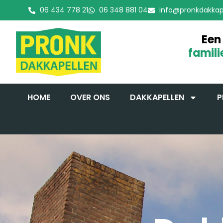
06 434 778 21
06 348 881 04
info@pronkdakkape
Een
famili
HOME
OVER ONS
DAKKAPELLEN
P