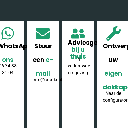
Adviesgesprek
WhatsApp
Stuur
Ontwer
bij u
thuis
ons
een
e-
uw
In
06 34 88
vertrouwde
mail
eigen
81 04
omgeving
info@pronkdakkapellen.nl
dakkap
Naar de
configurator