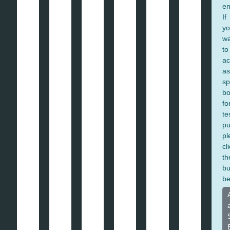
en
If
yo
wa
to
ac
as
s
bo
fo
te
pu
pl
cl
th
bu
be