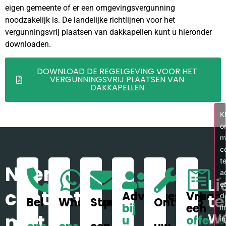
eigen gemeente of er een omgevingsvergunning
noodzakelijk is. De landelijke richtlijnen voor het
vergunningsvrij plaatsen van dakkapellen kunt u hieronder
downloaden.
DOWNLOAD DE REGELGEVING VOOR HET
VERGUNNINGSVRIJ PLAATSEN VAN
DAKKAPELLEN
Kl
o
m
c
t
Neem
a
Li
e
contact
Adviesgesprek
Vraag
t
d
Bel
WhatsApp
Stuur
Ontwerp
bij
een
i
w
met
u
offerte
in