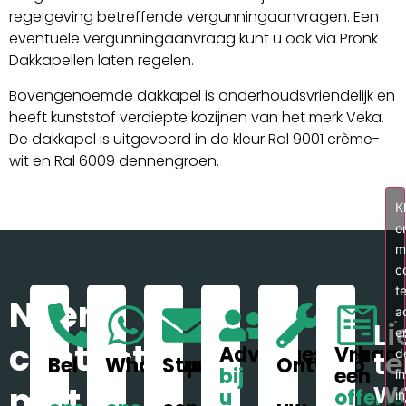
regelgeving betreffende vergunningaanvragen. Een
eventuele vergunningaanvraag kunt u ook via Pronk
Dakkapellen laten regelen.
Bovengenoemde dakkapel is onderhoudsvriendelijk en
heeft kunststof verdiepte kozijnen van het merk Veka.
De dakkapel is uitgevoerd in de kleur Ral 9001 crème-
wit en Ral 6009 dennengroen.
Kl
o
m
c
t
Neem
a
Li
e
contact
Adviesgesprek
Vraag
t
d
Bel
WhatsApp
Stuur
Ontwerp
bij
een
i
w
met
u
offerte
in