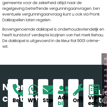
gemeente voor de zekerheid altijd naar de
regelgeving betreffende vergunningaanvragen. Een
eventuele vergunningaanvraag kunt u ook via Pronk
Dakkapellen laten regelen.
Bovengenoemde dakkapel is onderhoudsvriendelijk en
heeft kunststof verdiepte kozijnen van het merk Rehau.
De dakkapel is uitgevoerd in de kleur Ral 9001 crème-
wit.
Kl
o
m
c
t
Neem
a
Li
e
contact
Adviesgesprek
Vraag
t
d
Bel
WhatsApp
Stuur
Ontwerp
bij
een
i