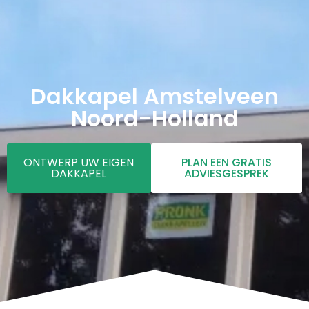
Dakkapel Amstelveen
Noord-Holland
ONTWERP UW EIGEN
PLAN EEN GRATIS
DAKKAPEL
ADVIESGESPREK